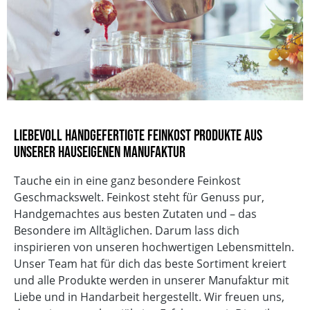
Verkehrsbezeichnung
Kräuterteemischung
Anzahl Teelöffel
2
Ziehzeit in Minuten Dips
9
Wassertemperatur
100°C
Dosierung g / 1 Liter
20-25 g/l
EAN
4013149155186
Vegan
Liebevoll handgefertigte Feinkost Produkte aus
Glutenfrei
unserer hauseigenen Manufaktur
Vegetarisch
Ohne Knoblauch
Tauche ein in eine ganz besondere Feinkost
Ohne Geschmacksverstärker
Geschmackswelt. Feinkost steht für Genuss pur,
ohne zugesetzten Salz
Handgemachtes aus besten Zutaten und – das
Mit natürlicher Süße
Besondere im Alltäglichen. Darum lass dich
Ohne Palmöl
inspirieren von unseren hochwertigen Lebensmitteln.
Laktosefrei
Unser Team hat für dich das beste Sortiment kreiert
und alle Produkte werden in unserer Manufaktur mit
Liebe und in Handarbeit hergestellt. Wir freuen uns,