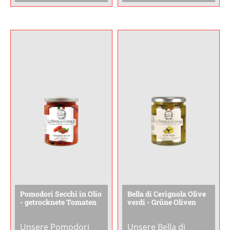
Goldgelbes Olivenöl
mit Weinessig,
nativ extra verbindet
Kraeutern und
sich mit einer
Gewuerzen eingelegt
intensiven
werden. Die
Trüffelnote zu einem
Rostaromen des
aromatischen
Grillens verleihen
Erlebnis für Trüffel-
der Paprika eine
Liebhaber.Besonders
wunderbar rauchig-
aromatisch
...
suesse Note.Serviere
die
...
Pomodori Secchi in Olio
Bella di Cerignola Olive
- getrocknete Tomaten
verdi - Grüne Oliven
Unsere Pomodori
Unsere Bella di