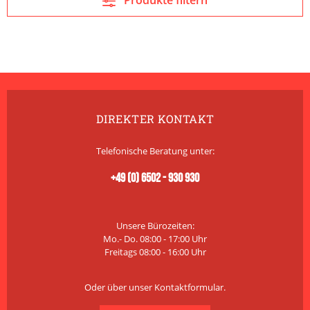
Produkte filtern
Familienunternehme
n Olives Arnaud. Die
Oliven werden
vollreif entsteint, in
...
DIREKTER KONTAKT
Telefonische Beratung unter:
+49 (0) 6502 - 930 930
Unsere Bürozeiten:
Mo.- Do. 08:00 - 17:00 Uhr
Freitags 08:00 - 16:00 Uhr
Oder über unser
Kontaktformular
.