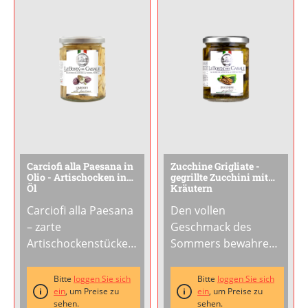
Tomatengeschmack
Teller. Serviere sie
bei einer
als mediterrane
wunderbaren
Vorspeise auf der
...
Balance aus
...
Carciofi alla Paesana in
Zucchine Grigliate -
Olio - Artischocken in
gegrillte Zucchini mit
Öl
Kräutern
Carciofi alla Paesana
Den vollen
– zarte
Geschmack des
Artischockenstücke,
Sommers bewahren:
eingelegt in
Unsere Zucchine
Sonnenblumenöl mit
Grigliate sind
Bitte
loggen Sie sich
Bitte
loggen Sie sich
Weinessig, Kräutern
ein
, um Preise zu
gegrillte
ein
, um Preise zu
sehen.
sehen.