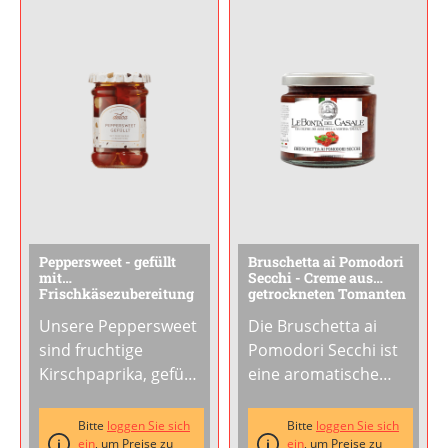
harmonieren perfekt
Würze der
mit den zarten
Pilze.Serviere die
Zwiebeln.Genieße
gegrillten
sie
...
Champignons
...
Peppersweet - gefüllt
Bruschetta ai Pomodori
mit
Secchi - Creme aus
Frischkäsezubereitung
getrockneten Tomanten
Unsere Peppersweet
Die Bruschetta ai
sind fruchtige
Pomodori Secchi ist
Kirschpaprika, gefüllt
eine aromatische
mit einer cremigen
Creme aus 58 %
Frischkäsezubereitun
getrockneten
Bitte
loggen Sie sich
Bitte
loggen Sie sich
g und eingelegt in
ein
, um Preise zu
Tomaten, verfeinert
ein
, um Preise zu