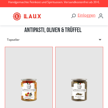
Handgemachte Feinkost und Spirituosen. Versandkostenfrei ab 39 €.
Zum Hauptinhalt springen
Einloggen
Antipasti, Oliven & Trüffel