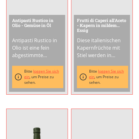
Antipasti Rustico in
Frutti di Caperi all'Aceto
Olio - Gemüse in Öl
- Kapern in mildem
Essig
Antipasti Rustico in
Diese italienischen
Olio ist eine fein
Kapernfrüchte mit
abgestimmte
Stiel werden in
Komposition aus
mildem Weinessig
italienischem
eingelegt und
Bitte
loggen Sie sich
Bitte
loggen Sie sich
Gemüse in Öl.
ein
, um Preise zu
bewahren so ihr
ein
, um Preise zu
sehen.
sehen.
Auberginen, Shiitake-
kräftig-aromatisches
Pilze, Oliven,
Profil. Die
Artischocken,
Kapernfrüchte von
Paprika und
Le Bontà del Casale
getrocknete
stammen aus
Tomaten vereinen
Süditalien und sind
sich zu einer
ein unverzichtbarer
aromatischen
Bestandteil der