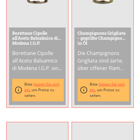
Borettane Cipolle
Champignons Grigliata
all'Aceto Balsalmico di
- gegrillte Champignons
Modena I.G.P.
in Öl
Borettane Cipolle
Die Champignons
all'Aceto Balsamico
Grigliata sind zarte,
di Modena I.G.P. sind
über offener Flamme
feine Perlzwiebeln
gegrillte
aus der Emilia-
Champignons, die
Bitte
loggen Sie sich
Bitte
loggen Sie sich
Romagna, eingelegt
ein
, um Preise zu
mit Kräutern und
ein
, um Preise zu
sehen.
sehen.
in echtem Aceto
Gewürzen verfeinert
Balsamico di
und in Öl eingelegt
Modena. Die
werden. Das dezente
fruchtig-frische
Raucharoma des
Säure und die leichte
Grillens harmoniert
Süße des Balsamicos
mit der natürlichen