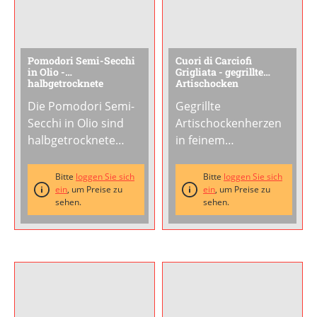
Pomodori Semi-Secchi
Cuori di Carciofi
in Olio -
Grigliata - gegrillte
halbgetrocknete
Artischocken
Tomaten
Die Pomodori Semi-
Gegrillte
Secchi in Olio sind
Artischockenherzen
halbgetrocknete
in feinem
Kirschtomaten der
Sonnenblumenöl,
aromatischen Sorte
eingelegt mit
Bitte
loggen Sie sich
Bitte
loggen Sie sich
Ciliegini, eingelegt in
ein
, um Preise zu
Kräutern und
ein
, um Preise zu
sehen.
sehen.
Sonnenblumenoel
Gewürzen. Die zarte
mit feinen Kraeutern
Grillnote verleiht den
und Gewuerzen. Die
Cuori di Carciofi
schonende
ihren
Halbtrocknung
unverwechselbaren
konzentriert den
Charakter – ein Stück
intensiven
Italien auf Deinem