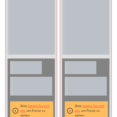
jedem
und Wärme bei 35 %
Schluck.Genieße ihn
Vol. Genieße ihn
pur als Digestif, heiß
pur
...
gemacht mit
...
Cannella Apple &
ALTER LAUX
Cinnamon
Edler Willi -
Liqueur | 200 ml
Birnenlikör - 50
Flasche
ml Flasche
CANNELLA Apple &
Der Edle Willi aus der
Cinnamon Liqueur
ALTER LAUX Serie
vereint den
begeistert mit dem
fruchtigen
lieblichen
Geschmack saftiger
Geschmack
Bitte
loggen Sie sich
Bitte
loggen Sie sich
Äpfel mit der
ein
, um Preise zu
ausgewaehlter
ein
, um Preise zu
sehen.
sehen.