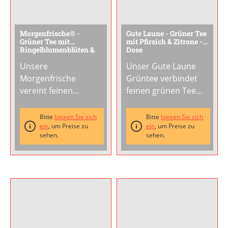
Morgenfrische® -
Gute Laune - Grüner Tee
Grüner Tee mit
mit Pfirsich & Zitrone -
Ringelblumenblüten &
Dose
Rosenblütenblättern -
Unsere
Unser Gute Laune
Dose
Morgenfrische
Grüntee verbindet
vereint feinen
feinen grünen Tee
grünen Tee mit
mit der fruchtigen
zarten
Frische von Pfirsich
Bitte
loggen Sie sich
Bitte
loggen Sie sich
Ringelblumenblüten,
ein
, um Preise zu
und Zitrone,
ein
, um Preise zu
sehen.
sehen.
Kornblumenblüten
abgerundet mit
und
Rosenblütenblättern
Rosenblütenblättern.
und kandierten
Ein blumig-leichter
Ananasstücken. Ein
Tee mit frischem
leichter, fruchtig-
Aroma, der den
frischer Tee für helle
Morgen mit einer
Tage.Heiß
feinen Note
aufgegossen ist er