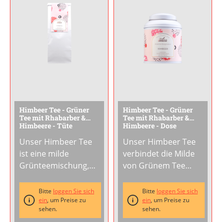
begleitet.Am besten
ein aromatischer
genießt Du ihn pur,
Genuss,
...
um die zarten
Blütennoten
...
Himbeer Tee - Grüner
Himbeer Tee - Grüner
Tee mit Rhabarber &
Tee mit Rhabarber &
Himbeere - Tüte
Himbeere - Dose
Unser Himbeer Tee
Unser Himbeer Tee
ist eine milde
verbindet die Milde
Grünteemischung,
von Grünem Tee
die fruchtigen
Sencha mit einer
Himbeergeschmack
fruchtigen
Bitte
loggen Sie sich
Bitte
loggen Sie sich
mit der feinen Säure
ein
, um Preise zu
Komposition aus
ein
, um Preise zu
sehen.
sehen.
von Rhabarber
süßer Himbeere und