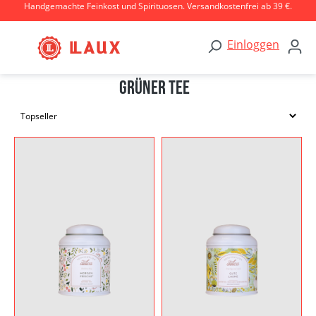
Handgemachte Feinkost und Spirituosen. Versandkostenfrei ab 39 €.
Zum Hauptinhalt springen
Einloggen
Grüner Tee