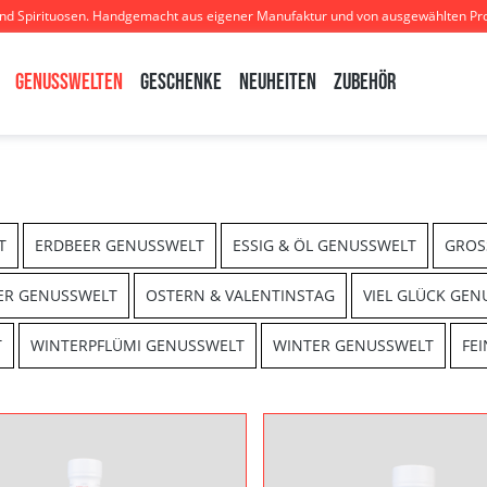
und Spirituosen. Handgemacht aus eigener Manufaktur und von ausgewählten Pr
Genusswelten
Geschenke
Neuheiten
Zubehör
T
ERDBEER GENUSSWELT
ESSIG & ÖL GENUSSWELT
GROS
ER GENUSSWELT
OSTERN & VALENTINSTAG
VIEL GLÜCK GEN
T
WINTERPFLÜMI GENUSSWELT
WINTER GENUSSWELT
FE