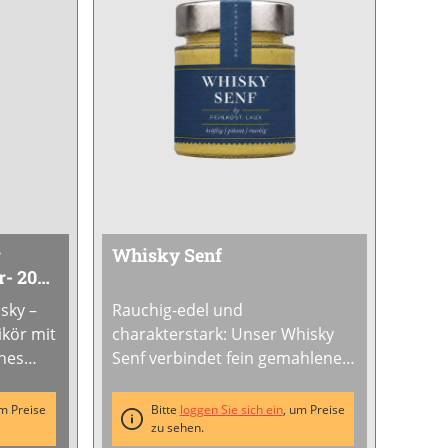
r
Whisky Senf
r- 200
sky –
Rauchig-edel und
ikör mit
charakterstark: Unser Whisky
ines
Senf verbindet fein gemahlene
Senfkörner mit dem rauchig-
arkeit
malzigen Aroma von Whisky. Mit
um Preise
Bitte
loggen Sie sich ein
, um Preise
unde
14 % Whisky ein kräftiger Senf
zu sehen.