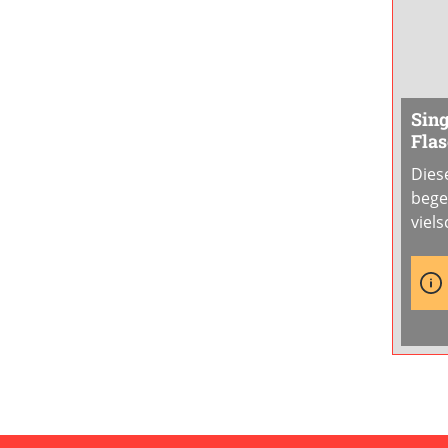
Sing
Fla
Dies
bege
viel
durc
Bour
ents
Fassr
Vani
gepa
Eich