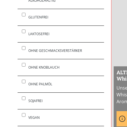
ALKOHOLHALTIG
GLUTENFREI
LAKTOSEFREI
OHNE GESCHMACKSVERSTÄRKER
OHNE KNOBLAUCH
ALT
Whis
ml 
OHNE PALMÖL
Unse
Whisk
SOJAFREI
Arom
samt
Erge
VEGAN
Gesc