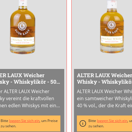
ER LAUX Weicher
ALTER LAUX Weiche
ky - Whiskylikör - 500
Whisky - Whiskylikö
Flasche
ml Flasche
r ALTER LAUX Weicher
ALTER LAUX Weicher Whi
y vereint die kraftvollen
ein samtweicher Whiskyl
en edlen Whiskys mit einer
40 % vol., der die Kraft e
weichen Likör-Textur. Das
guten Whiskys mit einer
bnis ist ein harmonisches
angenehm milden Trinkb
Bitte
loggen Sie sich ein
, um Preise
Bitte
loggen Sie sich ein
, 
hmackserlebnis mit Noten
zu sehen.
verbindet. Die weiche, r
zu sehen.