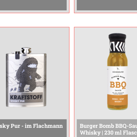
Karamell, Eiche und einer
Note macht ihn auch für
en Malzsüsse. Geniesse
Einsteiger zugänglich, o
en Whiskylikör pur bei
...
Charakter zu
...
sky Pur - im Flachmann
Burger Bomb BBQ-Sa
Whisky | 230 ml Flas