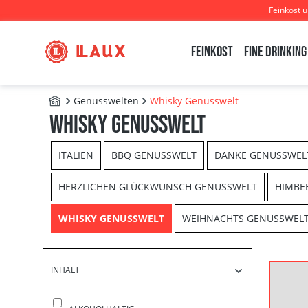
Feinkost 
m Hauptinhalt springen
Zur Suche springen
Zur Hauptnavigation springen
Feinkost
Fine Drinking
Genusswelten
Whisky Genusswelt
B2B - Shop
Whisky Genusswelt
ITALIEN
BBQ GENUSSWELT
DANKE GENUSSWEL
HERZLICHEN GLÜCKWUNSCH GENUSSWELT
HIMBE
WHISKY GENUSSWELT
WEIHNACHTS GENUSSWEL
INHALT