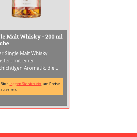
le Malt Whisky - 200 ml
sche
er Single Malt Whisky
istert mit einer
schichtigen Aromatik, die
h acht Jahre Reifung im
bon Hogshead Fass
Bitte
loggen Sie sich ein
, um Preise
tanden ist. Die lange
zu sehen.
eife verleiht ihm sanfte
lle- und Karamellnoten,
art mit einer angenehmen
enwuerze.Geniesse diesen
...