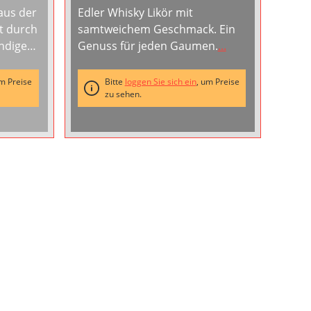
BIB
aus der
Edler Whisky Likör mit
t durch
samtweichem Geschmack. Ein
undigen
Genuss für jeden Gaumen.
...
Tiefe.
 und
um Preise
Bitte
loggen Sie sich ein
, um Preise
Basis
zu sehen.
rwende