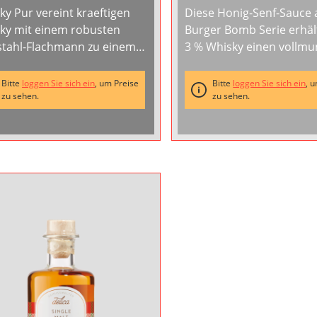
ky Pur vereint kraeftigen
Diese Honig-Senf-Sauce 
ky mit einem robusten
Burger Bomb Serie erhäl
stahl-Flachmann zu einem
3 % Whisky einen vollm
tischen Genuss-Begleiter.
Charakter mit rauchiger 
Flachmann aus
Aromatischer Backhonig
Bitte
loggen Sie sich ein
, um Preise
Bitte
loggen Sie sich ein
, 
wertigem Edelstahl ist so
zu sehen.
kräftiger Senf bilden die 
zu sehen.
ant und unverwuestlich
für ein intensives
ein Inhalt -- die perfekte
Geschmackserlebnis.Ve
ination fuer
sie als würzige Sauce auf
rwegs.Geniesse den
Burgern, zu
...
ky
...