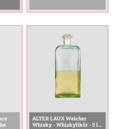
mit Tiefe und Charakter für
hne auf
Genießer.Er passt hervorragend
zu Steaks, dunklem Fleisch,
gereiftem Käse und
...
uce
ALTER LAUX Weicher
che
Whisky - Whiskylikör - 5 l