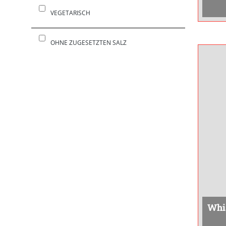
von 
VEGETARISCH
dezent
dies
OHNE ZUGESETZTEN SALZ
Whi