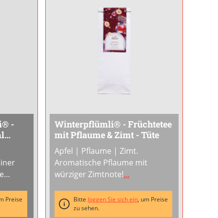
i® -
Winterpflümli® - Früchtetee
ml
mit Pflaume & Zimt - Tüte
Apfel | Pflaume | Zimt.
einer
Aromatische Pflaume mit
ie
würziger Zimtnote!
...
bst-
um Preise
Bitte
loggen Sie sich ein
, um Preise
macht
zu sehen.