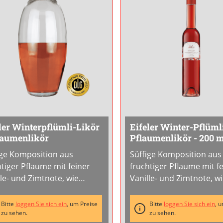
ler Winterpflümli-Likör
Eifeler Winter-Pflüml
laumenlikör
Pflaumenlikör - 200 
Flasche
ige Komposition aus
Süffige Komposition aus
htiger Pflaume mit feiner
fruchtiger Pflaume mit f
lle- und Zimtnote, wie
Vanille- und Zimtnote, w
haffen für kühle Herbst-
geschaffen für kühle Her
Winterabende. Mit
und Winterabende. Mit
Bitte
loggen Sie sich ein
, um Preise
Bitte
loggen Sie sich ein
, 
ehäubchen heiß gemacht
zu sehen.
Sahnehäubchen heiß ge
zu sehen.