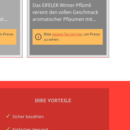
Flasche
Das EIFELER Winter-Pflümli
vereint den vollen Geschmack
it
aromatischer Pflaumen mit
feiner Vanille und einer sanften
en zu
Zimtnote. Dieser fruchtige
um Preise
Bitte
loggen Sie sich ein
, um Preise
Pflaumenlikör ist wie geschaffen
zu sehen.
 43 %
für gemütliche Herbst- und
tem
Winterabende und wärmt mit
fstrich,
jedem Schluck von
ntszeit
innen.Genieße das
...
IHRE VORTEILE
Sicher bezahlen
Einfacher Versand