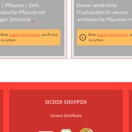
l | Pflaume | Zimt.
Dieser winterliche
atische Pflaume mit
Fruchtaufstrich vereint
iger Zimtnote!
...
aromatische Pflaumen m
feinem Marzipan und
weihnachtlichen Gewürz
Bitte
loggen Sie sich ein
, um Preise
Bitte
loggen Sie sich ein
, 
zu sehen.
einem festlichen
zu sehen.
Geschmackserlebnis. Mit
Pflaumen und 10 % ech
Marzipan entsteht ein Au
der die Aromen der Adve
einfängt.Genieße
...
SICHER SHOPPEN
Unsere Zertifikate