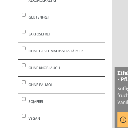
ALKOHOLHALTIG
GLUTENFREI
LAKTOSEFREI
OHNE GESCHMACKSVERSTÄRKER
OHNE KNOBLAUCH
Eife
- Pf
OHNE PALMÖL
Süff
fruc
SOJAFREI
Vani
gesc
und 
VEGAN
Sahn