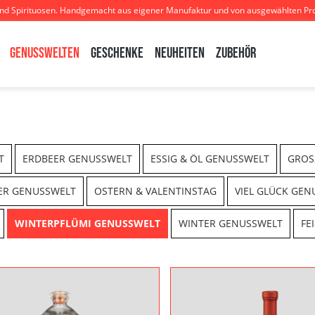
und Spirituosen. Handgemacht aus eigener Manufaktur und von ausgewählten Pr
Genusswelten
Geschenke
Neuheiten
Zubehör
T
ERDBEER GENUSSWELT
ESSIG & ÖL GENUSSWELT
GROS
ER GENUSSWELT
OSTERN & VALENTINSTAG
VIEL GLÜCK GEN
WINTERPFLÜMI GENUSSWELT
WINTER GENUSSWELT
FE