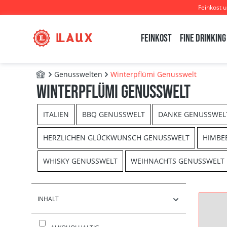
Feinkost 
m Hauptinhalt springen
Zur Suche springen
Zur Hauptnavigation springen
Feinkost
Fine Drinking
Genusswelten
Winterpflümi Genusswelt
B2B - Shop
Winterpflümi Genusswelt
ITALIEN
BBQ GENUSSWELT
DANKE GENUSSWEL
HERZLICHEN GLÜCKWUNSCH GENUSSWELT
HIMBE
WHISKY GENUSSWELT
WEIHNACHTS GENUSSWELT
INHALT