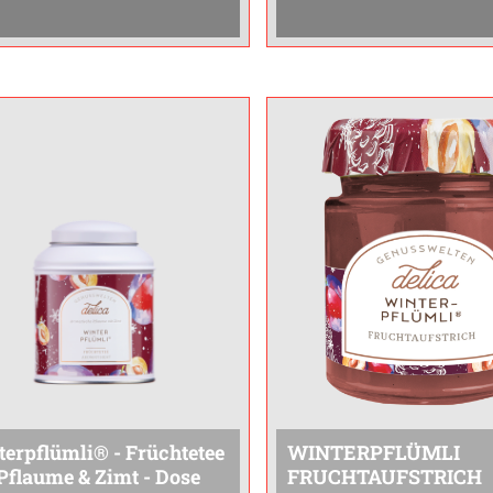
lecker. Farbe: rot.
...
sehr lecker. Farbe: rot.
...
erpflümli® - Früchtetee
WINTERPFLÜMLI
Pflaume & Zimt - Dose
FRUCHTAUFSTRICH