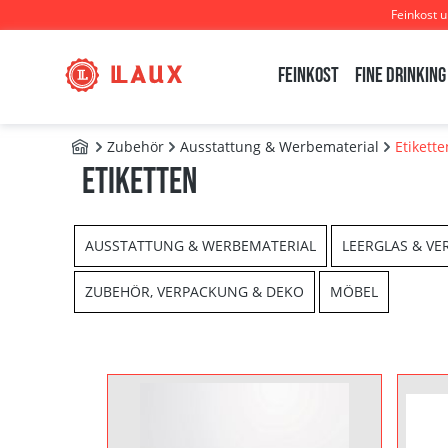
Feinkost 
m Hauptinhalt springen
Zur Suche springen
Zur Hauptnavigation springen
Feinkost
Fine Drinking
Zubehör
Ausstattung & Werbematerial
Etikette
B2B - Shop
Etiketten
AUSSTATTUNG & WERBEMATERIAL
LEERGLAS & VE
ZUBEHÖR, VERPACKUNG & DEKO
MÖBEL