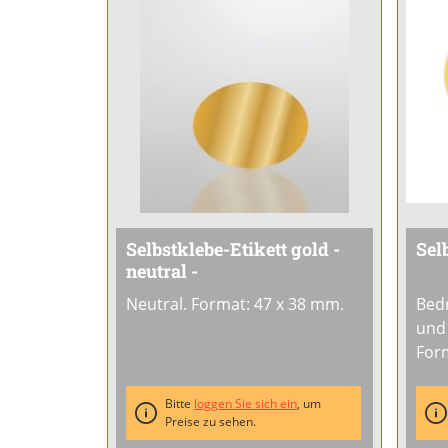
Selbstklebe-Etikett gold -
Sel
neutral -
Neutral. Format: 47 x 38 mm.
Bed
und 
For
Bitte
loggen Sie sich ein
, um
Preise zu sehen.