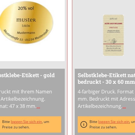
bstklebe-Etikett - gold
Selbstklebe-Etikett nat
bedruckt - 30 x 60 mm
ruckt mit Ihrem Namen
4-farbiger Druck. Format
Artikelbezeichnung.
mm. Bedruckt mit Adres
mat: 47 x 38 mm.
...
Artikelbezeichnung.
...
Bitte
loggen Sie sich ein
, um
Bitte
loggen Sie sich ein
, u
Preise zu sehen.
Preise zu sehen.