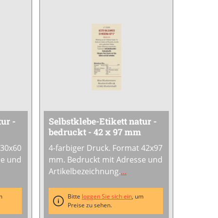
ur -
Selbstklebe-Etikett natur -
bedruckt - 42 x 97 mm
 30x60
4-farbiger Druck. Format 42x97
se und
mm. Bedruckt mit Adresse und
Artikelbezeichnung.
...
m
Bitte
loggen Sie sich ein
, um
Preise zu sehen.