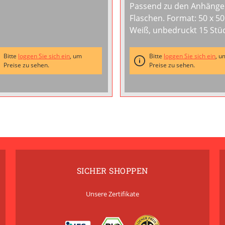
Passend zu den Anhänge
Flaschen. Format: 50 x 50 mm.
Weiß, unbedruckt 15 Stüc
einem Bogen VE 10
...
Bitte
loggen Sie sich ein
, um
Bitte
loggen Sie sich ein
, u
Preise zu sehen.
Preise zu sehen.
SICHER SHOPPEN
Unsere Zertifikate