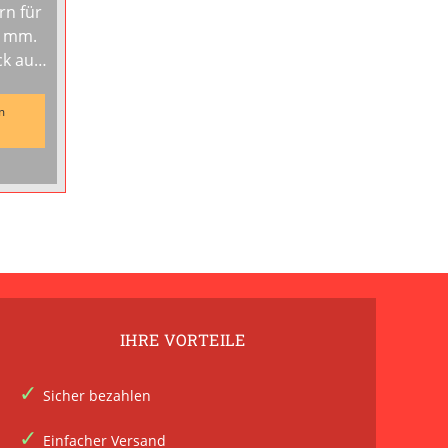
rn für
k auf
m
IHRE VORTEILE
Sicher bezahlen
Einfacher Versand