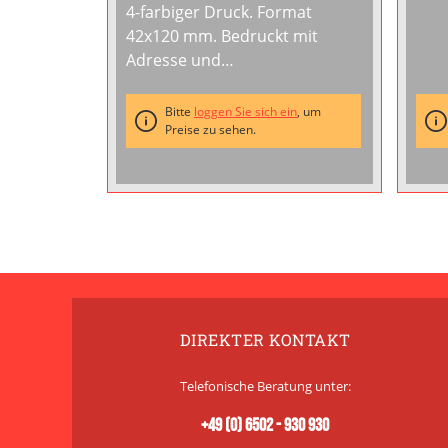
4-farbiger Druck. Format
42x120 mm. Bedruckt mit
Adresse und
Artikelbezeichnung.
...
Bitte
loggen Sie sich ein
, um
Preise zu sehen.
DIREKTER KONTAKT
Telefonische Beratung unter:
+49 (0) 6502 - 930 930