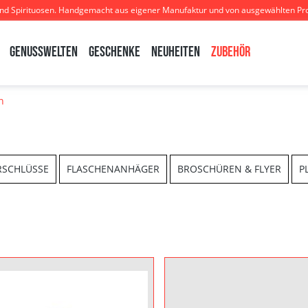
und Spirituosen. Handgemacht aus eigener Manufaktur und von ausgewählten Pr
Genusswelten
Geschenke
Neuheiten
Zubehör
n
RSCHLÜSSE
FLASCHENANHÄGER
BROSCHÜREN & FLYER
P