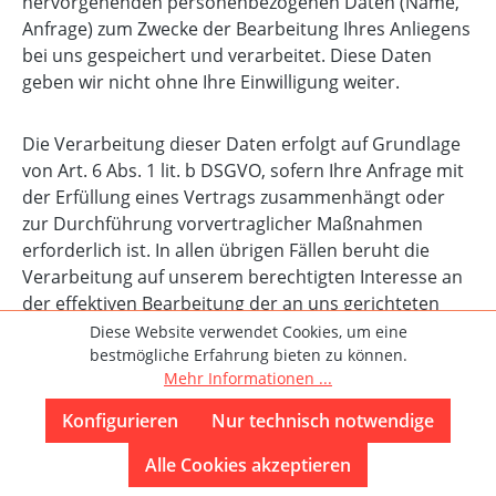
hervorgehenden personenbezogenen Daten (Name,
Anfrage) zum Zwecke der Bearbeitung Ihres Anliegens
bei uns gespeichert und verarbeitet. Diese Daten
geben wir nicht ohne Ihre Einwilligung weiter.
Die Verarbeitung dieser Daten erfolgt auf Grundlage
von Art. 6 Abs. 1 lit. b DSGVO, sofern Ihre Anfrage mit
der Erfüllung eines Vertrags zusammenhängt oder
zur Durchführung vorvertraglicher Maßnahmen
erforderlich ist. In allen übrigen Fällen beruht die
Verarbeitung auf unserem berechtigten Interesse an
der effektiven Bearbeitung der an uns gerichteten
Anfragen (Art. 6 Abs. 1 lit. f DSGVO) oder auf Ihrer
Diese Website verwendet Cookies, um eine
bestmögliche Erfahrung bieten zu können.
Einwilligung (Art. 6 Abs. 1 lit. a DSGVO) sofern diese
Mehr Informationen ...
abgefragt wurde; die Einwilligung ist jederzeit
widerrufbar.
Konfigurieren
Nur technisch notwendige
Alle Cookies akzeptieren
Die von Ihnen an uns per Kontaktanfragen