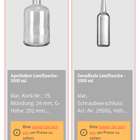
Apotheker Leerflasche -
Geradhals Leerflasche -
1000 ml
1000 ml
klar, Kork-Nr.: 19,
klar,
Mündung: 24 mm, G-
Schraubverschluss:
Höhe: 202 mm,
Art.-Nr. 2950G, Höhe:
Gewicht: 600 g
...
318 mm, Gewicht: 450
g
...
Bitte
loggen Sie sich
Bitte
loggen Sie sich
ein
, um Preise zu
ein
, um Preise zu
sehen.
sehen.