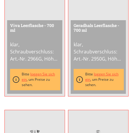
Viva Leerflasche - 700
Geradhals Leerflasche -
ml
700 ml
klar,
klar,
Schraubverschluss:
Schraubverschluss:
Art.-Nr. 2966G, Höhe:
Art.-Nr. 2950G, Höhe:
224,2 mm, Gewicht:
290 mm, Gewicht: 330
730 g
...
g
...
Bitte
loggen Sie sich
Bitte
loggen Sie sich
ein
, um Preise zu
ein
, um Preise zu
sehen.
sehen.