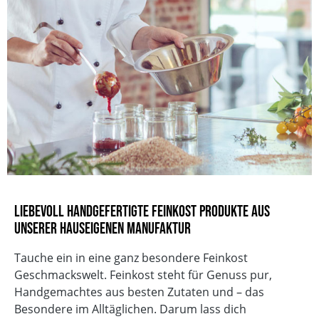
Europa-Allee, 29
54343 Föhren
Deutschland
Gebinde
Tüte
Verkehrsbezeichnung
AROMATISIERTE FRÜCHTETEEMISCHUNG
Anzahl Teelöffel
2
Ziehzeit in Minuten Dips
10
Wassertemperatur
100°C
Dosierung g / 1 Liter
20-25 g/l
EAN
4013149155421
Glutenfrei
Liebevoll handgefertigte Feinkost Produkte aus
Vegetarisch
unserer hauseigenen Manufaktur
Ohne Knoblauch
Ohne Geschmacksverstärker
Tauche ein in eine ganz besondere Feinkost
ohne zugesetzten Salz
Geschmackswelt. Feinkost steht für Genuss pur,
Ohne Palmöl
Handgemachtes aus besten Zutaten und – das
Laktosefrei
Besondere im Alltäglichen. Darum lass dich