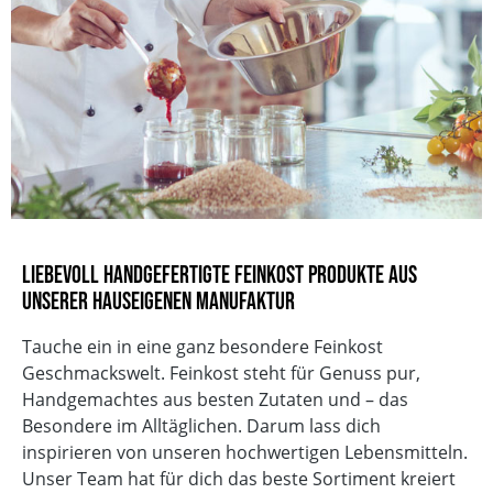
ITALIENISCHE NUDEL-SPEZIALITÄT
Kochzeit in Minuten
12
EAN
4013149154769
Vegan
Vegetarisch
Ohne Knoblauch
Sojafrei
Ohne Geschmacksverstärker
ohne zugesetzten Salz
Mit natürlicher Süße
Liebevoll handgefertigte Feinkost Produkte aus
Ohne Palmöl
unserer hauseigenen Manufaktur
Laktosefrei
Tauche ein in eine ganz besondere Feinkost
Geschmackswelt. Feinkost steht für Genuss pur,
Handgemachtes aus besten Zutaten und – das
Besondere im Alltäglichen. Darum lass dich
inspirieren von unseren hochwertigen Lebensmitteln.
Unser Team hat für dich das beste Sortiment kreiert