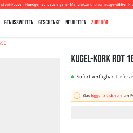
und Spirituosen. Handgemacht aus eigener Manufaktur und von ausgewählten Pr
Genusswelten
Geschenke
Neuheiten
Zubehör
SSE
Kugel-Kork rot 1
Sofort verfügbar, Lieferz
Bitte
loggen Sie sich ein
, um P