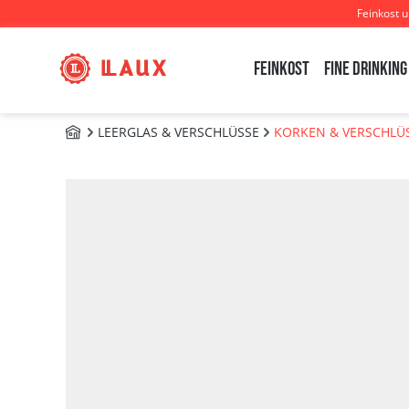
Feinkost 
m Hauptinhalt springen
Zur Suche springen
Zur Hauptnavigation springen
Feinkost
Fine Drinking
LEERGLAS & VERSCHLÜSSE
KORKEN & VERSCHLÜ
ZUBEHÖR
Bildergalerie überspringen