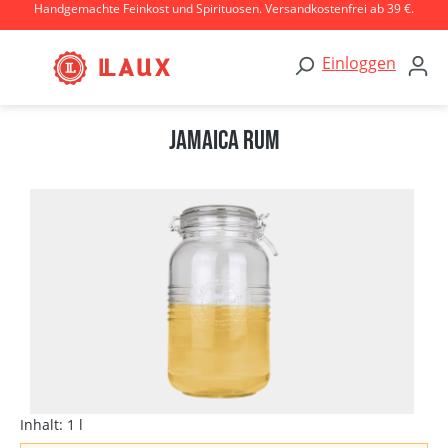
Handgemachte Feinkost und Spirituosen. Versandkostenfrei ab 39 €.
Zum Hauptinhalt springen
Einloggen
Jamaica Rum
Bildergalerie überspringen
Inhalt:
1 l