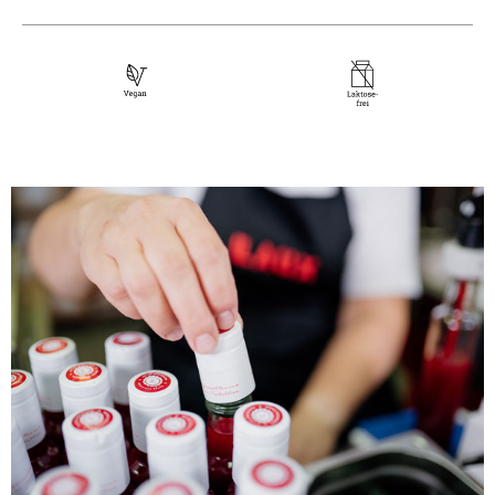
Spirituosen und Liköre – aus unserer
Artikel-Nr.:
5407
hauseigenen Manufaktur in Föhren. Allen
gemeinsam sind ein unnachahmlich guter
Alkoholgehalt
42 % vol
Geschmack, beste Zutaten und die sorgfältige,
Herkunftsland
Jamaika
handwerkliche Verarbeitung. Mit anderen
Verantwortlicher Lebensmittelunternehmer
Worten: Wir kreieren leckere Feinkost und
Laux GmbH
Spirituosen Made in Germany – mit allen Sinnen.
Europa-Allee, 29
Für echten Geschmack, ohne Kompromisse.
54343 Föhren
Deutschland
Gebinde
BIB
Verkehrsbezeichnung
RUM
EAN
4013149148195
Alkoholhaltig
Vegan
Glutenfrei
Alkoholgehalt
Vegetarisch