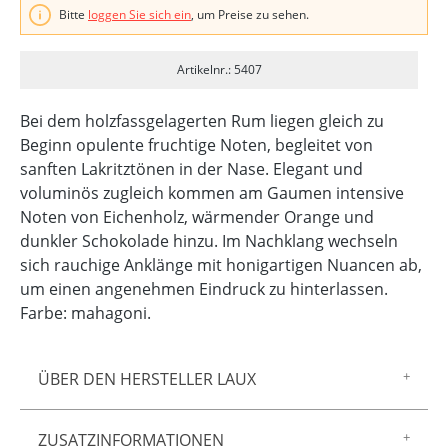
Bitte
loggen Sie sich ein
, um Preise zu sehen.
Artikelnr.: 5407
Bei dem holzfassgelagerten Rum liegen gleich zu
Beginn opulente fruchtige Noten, begleitet von
sanften Lakritztönen in der Nase. Elegant und
voluminös zugleich kommen am Gaumen intensive
Noten von Eichenholz, wärmender Orange und
dunkler Schokolade hinzu. Im Nachklang wechseln
sich rauchige Anklänge mit honigartigen Nuancen ab,
um einen angenehmen Eindruck zu hinterlassen.
Farbe: mahagoni.
ÜBER DEN HERSTELLER LAUX
Zur Marke LAUX gehören feinster Essig und Öl,
ZUSATZINFORMATIONEN
Gewürzmischungen, Saucen und Senf sowie