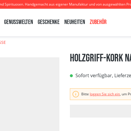
und Spirituosen. Handgemacht aus eigener Manufaktur und von ausgewählten Pr
Genusswelten
Geschenke
Neuheiten
Zubehör
SSE
Holzgriff-Kork n
Sofort verfügbar, Lieferz
Bitte
loggen Sie sich ein
, um P