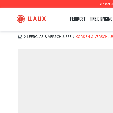
Feinkost 
m Hauptinhalt springen
Zur Suche springen
Zur Hauptnavigation springen
Feinkost
Fine Drinking
LEERGLAS & VERSCHLÜSSE
KORKEN & VERSCHLÜ
ZUBEHÖR
Bildergalerie überspringen