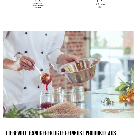
Herkunftsland
Italien
Spurenhinweis für Allergiker
Kann Spuren von Milch und Sesam enthalten.
Verantwortlicher Lebensmittelunternehmer
Laux GmbH
Europa-Allee, 29
54343 Föhren
Deutschland
Gebinde
Tüte
Verkehrsbezeichnung
SALZGEBÄCK MIT SCHWARZEN OLIVEN
EAN
4260102925335
Vegetarisch
Ohne Knoblauch
Sojafrei
Ohne Geschmacksverstärker
Mit natürlicher Süße
Ohne Palmöl
Liebevoll handgefertigte Feinkost Produkte aus
Laktosefrei