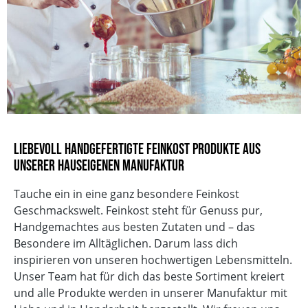
EAN
4013149151560
Vegan
Säuregehalt
Glutenfrei
Vegetarisch
Ohne Knoblauch
Ohne Geschmacksverstärker
ohne zugesetzten Salz
Ohne Palmöl
Liebevoll handgefertigte Feinkost Produkte aus
Laktosefrei
unserer hauseigenen Manufaktur
Tauche ein in eine ganz besondere Feinkost
Geschmackswelt. Feinkost steht für Genuss pur,
Handgemachtes aus besten Zutaten und – das
Besondere im Alltäglichen. Darum lass dich
inspirieren von unseren hochwertigen Lebensmitteln.
Unser Team hat für dich das beste Sortiment kreiert
und alle Produkte werden in unserer Manufaktur mit