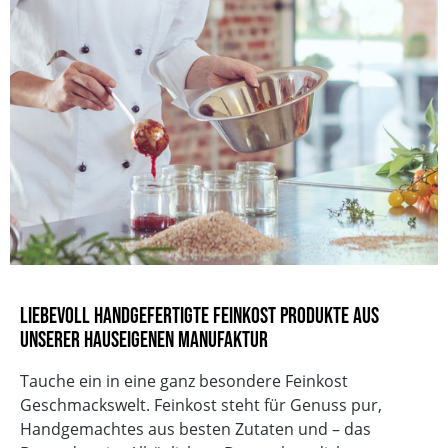
Deutschland
Gebinde
Flasche
Verkehrsbezeichnung
SIRUP MIT ERDBEEREN UND HOLUNDERBLÜTEN
EAN
4260072389212
Vegan
Glutenfrei
Vegetarisch
Ohne Knoblauch
Sojafrei
Ohne Geschmacksverstärker
ohne zugesetzten Salz
Ohne Palmöl
Liebevoll handgefertigte Feinkost Produkte aus
Laktosefrei
unserer hauseigenen Manufaktur
Tauche ein in eine ganz besondere Feinkost
Geschmackswelt. Feinkost steht für Genuss pur,
Handgemachtes aus besten Zutaten und – das