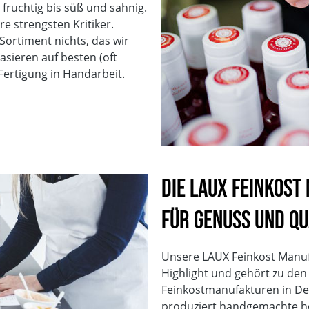
fruchtig bis süß und sahnig.
Vegan
re strengsten Kritiker.
Glutenfrei
Sortiment nichts, das wir
Vegetarisch
asieren auf besten (oft
Sojafrei
ertigung in Handarbeit.
Ohne Geschmacksverst
ohne zugesetzten Salz
Mit natürlicher Süße
Alkoholgehalt
Ohne Palmöl
Laktosefrei
Die LAUX Feinkost
für Genuss und Qu
Unsere LAUX Feinkost Manufak
Highlight und gehört zu de
Feinkostmanufakturen in De
produziert handgemachte hoc