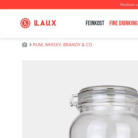
Feinkost 
m Hauptinhalt springen
Zur Suche springen
Zur Hauptnavigation springen
Feinkost
Fine Drinking
RUM, WHISKY, BRANDY & CO
FINE DRINKING
Bildergalerie überspringen