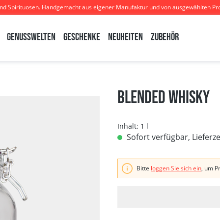
und Spirituosen. Handgemacht aus eigener Manufaktur und von ausgewählten Pr
Genusswelten
Geschenke
Neuheiten
Zubehör
Blended Whisky
Inhalt:
1 l
Sofort verfügbar, Lieferz
Bitte
loggen Sie sich ein
, um P