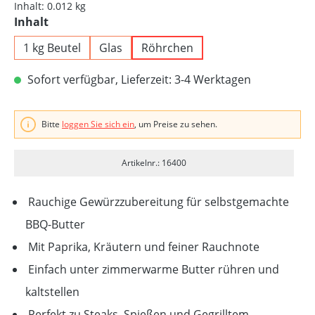
Inhalt:
0.012 kg
auswählen
Inhalt
1 kg Beutel
Glas
Röhrchen
Sofort verfügbar, Lieferzeit: 3-4 Werktagen
Bitte
loggen Sie sich ein
, um Preise zu sehen.
Artikelnr.: 16400
Rauchige Gewürzzubereitung für selbstgemachte
BBQ-Butter
Mit Paprika, Kräutern und feiner Rauchnote
Einfach unter zimmerwarme Butter rühren und
kaltstellen
Perfekt zu Steaks, Spießen und Gegrilltem