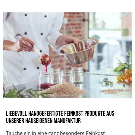
Verantwortlicher Lebensmittelunternehmer
Laux GmbH
Europa-Allee, 29
54343 Föhren
Deutschland
Gebinde
Röhrchen
Verkehrsbezeichnung
GEWÜRZZUBEREITUNG
EAN
4013149160579
Vegan
Vegetarisch
Sojafrei
Ohne Geschmacksverstärker
Mit natürlicher Süße
Ohne Palmöl
Liebevoll handgefertigte Feinkost Produkte aus
Laktosefrei
unserer hauseigenen Manufaktur
Tauche ein in eine ganz besondere Feinkost