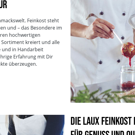
ur
Gebinde
Glas
Verkehrsbezeichnung
SENF MIT TOMATEN UN
hmackswelt. Feinkost steht
EAN
4013149161583
ten und – das Besondere im
Vegan
seren hochwertigen
Glutenfrei
Sortiment kreiert und alle
Vegetarisch
 und in Handarbeit
Sojafrei
ährige Erfahrung mit Dir
Ohne Geschmacksverst
ukte überzeugen.
Ohne Palmöl
Laktosefrei
Die LAUX Feinkost