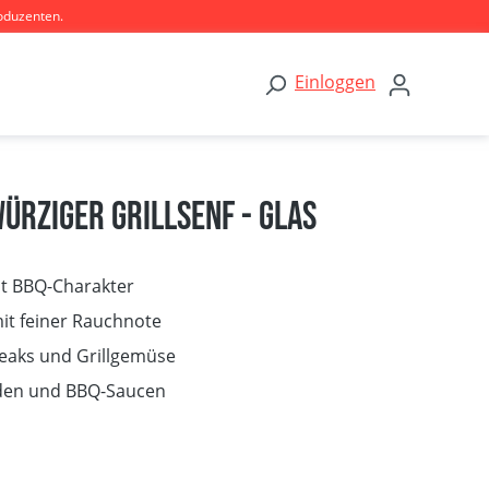
oduzenten.
Einloggen
ürziger Grillsenf - Glas
it BBQ-Charakter
it feiner Rauchnote
teaks und Grillgemüse
aden und BBQ-Saucen