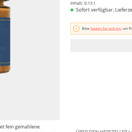
Inhalt:
0.13 l
Sofort verfügbar, Lieferz
Bitte
loggen Sie sich ein
, um P
et fein gemahlene