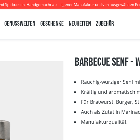
und Spirituosen. Handgemacht aus eigener Manufaktur und von ausgewählten Pr
Genusswelten
Geschenke
Neuheiten
Zubehör
Barbecue Senf - W
Rauchig-würziger Senf m
Kräftig und aromatisch m
Für Bratwurst, Burger, S
Auch als Zutat in Marin
Manufakturqualität