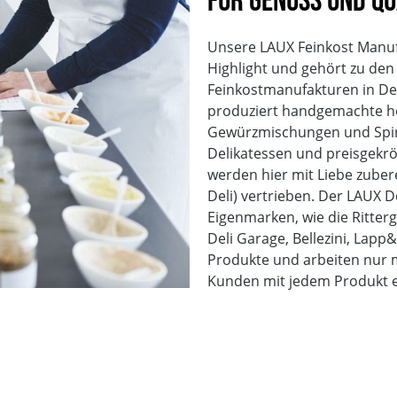
für Genuss und Qu
Unsere LAUX Feinkost Manufak
Highlight und gehört zu de
Feinkostmanufakturen in De
produziert handgemachte hoc
Gewürzmischungen und Spir
Delikatessen und preisgekr
werden hier mit Liebe zuber
Deli) vertrieben. Der LAUX D
Eigenmarken, wie die Ritte
Deli Garage, Bellezini, Lapp&
Produkte und arbeiten nur m
Kunden mit jedem Produkt ei