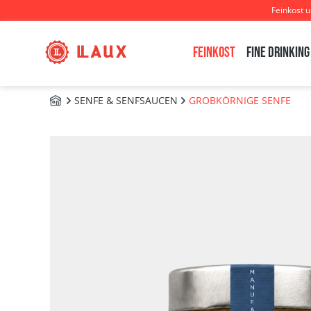
Feinkost 
m Hauptinhalt springen
Zur Suche springen
Zur Hauptnavigation springen
Feinkost
Fine Drinking
SENFE & SENFSAUCEN
GROBKÖRNIGE SENFE
FEINKOST
Bildergalerie überspringen