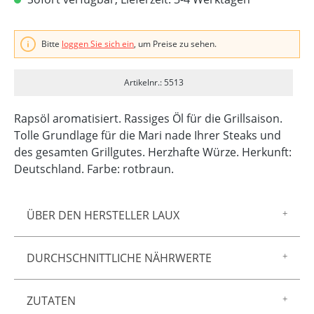
Bitte
loggen Sie sich ein
, um Preise zu sehen.
Artikelnr.: 5513
Rapsöl aromatisiert. Rassiges Öl für die Grillsaison.
Tolle Grundlage für die Mari nade Ihrer Steaks und
des gesamten Grillgutes. Herzhafte Würze. Herkunft:
Deutschland. Farbe: rotbraun.
ÜBER DEN HERSTELLER LAUX
Zur Marke LAUX gehören feinster Essig und Öl,
DURCHSCHNITTLICHE NÄHRWERTE
Gewürzmischungen, Saucen und Senf sowie
Spirituosen und Liköre – aus unserer
Energie/Brennwert 3404,00 kj 828,00 kcal
hauseigenen Manufaktur in Föhren. Allen
ZUTATEN
Fett 92,00 g
gemeinsam sind ein unnachahmlich guter