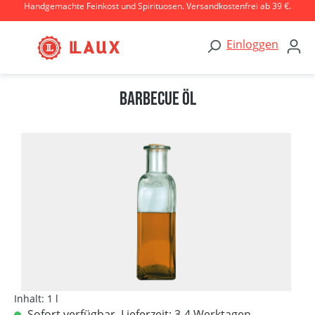
Handgemachte Feinkost und Spirituosen. Versandkostenfrei ab 39 €.
Zum Hauptinhalt springen
Einloggen
Barbecue Öl
Bildergalerie überspringen
Inhalt:
1 l
Sofort verfügbar, Lieferzeit: 3-4 Werktagen